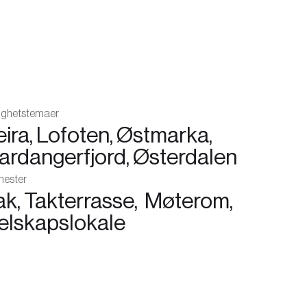
lighetstemaer
eira,
Lofoten,
Østmarka,
ardangerfjord,
Østerdalen
nester
ak,
Takterrasse,
Møterom,
elskapslokale