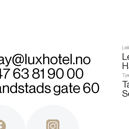
Lei
ay@luxhotel.no
L
H
7 63 81 90 00
Tje
T
ndstads gate 60
S