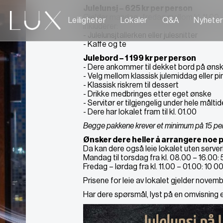
Julelunsj – 625 kr per person
Gjelder mandag–fredag mellom kl. 11.00 –
Leiligheter
Lokaler
Q&A
Nyheter
Inkluderer:
- Julelunsjtallerken eller julesnitter
- Kaffe og te
Julebord – 1 199 kr per person
- Dere ankommer til dekket bord på ønsk
- Velg mellom klassisk julemiddag eller pi
- Klassisk riskrem til dessert
- Drikke medbringes etter eget ønske
- Servitør er tilgjengelig under hele måltid
- Dere har lokalet fram til kl. 01.00
Begge pakkene krever et minimum på 15 per
Ønsker dere heller å arrangere noe
Da kan dere også leie lokalet uten server
Mandag til torsdag fra kl. 08.00 – 16.00: 
Fredag – lørdag fra kl. 11.00 – 01.00: 10 00
Prisene for leie av lokalet gjelder nove
Har dere spørsmål, lyst på en omvisning 