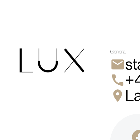
General
st
+4
La