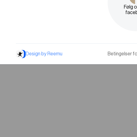
Følg 
face
Design by Reemu
Betingelser f