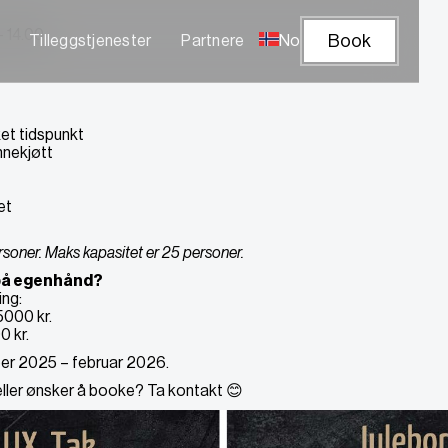
 14.00.
Book
Tilleggstjenester
Partnere
No
et tidspunkt
nnekjøtt
et
soner. Maks kapasitet er 25 personer.
 på egenhånd?
ing:
5000 kr.
0 kr.
mber 2025 – februar 2026.
eller ønsker å booke? Ta kontakt 😊