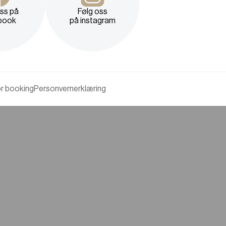
oss på
Følg oss
book
på instagram
or booking
Personvernerklæring