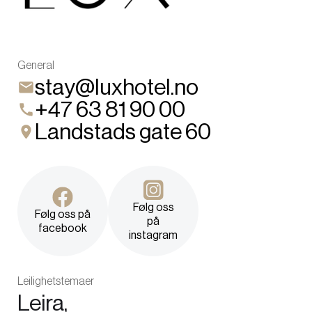
General
stay@luxhotel.no
+47 63 81 90 00
Landstads gate 60
Følg oss
Følg oss på
på
facebook
instagram
Leilighetstemaer
Leira,