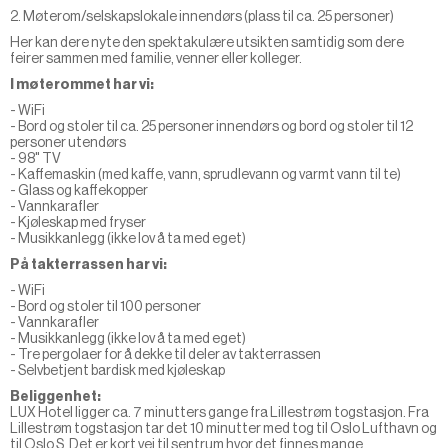
2. Møterom/selskapslokale innendørs (plass til ca. 25 personer)
Her kan dere nyte den spektakulære utsikten samtidig som dere
feirer sammen med familie, venner eller kolleger.
I møterommet har vi:
- WiFi
- Bord og stoler til ca. 25 personer innendørs og bord og stoler til 12
personer utendørs
- 98" TV
- Kaffemaskin (med kaffe, vann, sprudlevann og varmt vann til te)
- Glass og kaffekopper
- Vannkarafler
- Kjøleskap med fryser
- Musikkanlegg (ikke lov å ta med eget)
På takterrassen har vi:
- WiFi
- Bord og stoler til 100 personer
- Vannkarafler
- Musikkanlegg (ikke lov å ta med eget)
- Tre pergolaer for å dekke til deler av takterrassen
- Selvbetjent bardisk med kjøleskap
Beliggenhet:
LUX Hotel ligger ca. 7 minutters gange fra Lillestrøm togstasjon. Fra
Lillestrøm togstasjon tar det 10 minutter med tog til Oslo Lufthavn og
til Oslo S. Det er kort vei til sentrum hvor det finnes mange