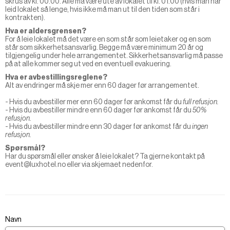
skrus av kl. 00.00. Alle må være ute av lokalet til kl. 01.00 (hvis man har
leid lokalet så lenge, hvis ikke må man ut til den tiden som står i
kontrakten).
Hva er aldersgrensen?
For å leie lokalet må det være en som står som leietaker og en som
står som sikkerhetsansvarlig. Begge må være minimum 20 år og
tilgjengelig under hele arrangementet. Sikkerhetsansvarlig må passe
på at alle kommer seg ut ved en eventuell evakuering.
Hva er avbestillingsreglene?
Alt av endringer må skje mer enn 60 dager før arrangementet.
- Hvis du avbestiller mer enn 60 dager før ankomst får du
full refusjon.
- Hvis du avbestiller mindre enn 60 dager før ankomst får du
50%
refusjon.
- Hvis du avbestiller mindre enn 30 dager før ankomst får du
ingen
refusjon.
Spørsmål?
Har du spørsmål eller ønsker å leie lokalet? Ta gjerne kontakt på
event@luxhotel.no eller via skjemaet nedenfor.
Navn