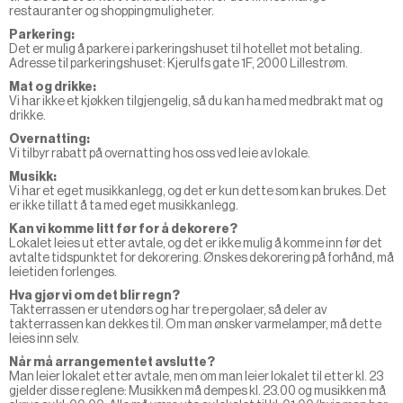
restauranter og shoppingmuligheter.
Parkering:
Det er mulig å parkere i parkeringshuset til hotellet mot betaling.
Adresse til parkeringshuset: Kjerulfs gate 1F, 2000 Lillestrøm.
Mat og drikke:
Vi har ikke et kjøkken tilgjengelig, så du kan ha med medbrakt mat og
drikke.
Overnatting:
Vi tilbyr rabatt på overnatting hos oss ved leie av lokale.
Musikk:
Vi har et eget musikkanlegg, og det er kun dette som kan brukes. Det
er ikke tillatt å ta med eget musikkanlegg.
Kan vi komme litt før for å dekorere?
Lokalet leies ut etter avtale, og det er ikke mulig å komme inn før det
avtalte tidspunktet for dekorering. Ønskes dekorering på forhånd, må
leietiden forlenges.
Hva gjør vi om det blir regn?
Takterrassen er utendørs og har tre pergolaer, så deler av
takterrassen kan dekkes til. Om man ønsker varmelamper, må dette
leies inn selv.
Når må arrangementet avslutte?
Man leier lokalet etter avtale, men om man leier lokalet til etter kl. 23
gjelder disse reglene: Musikken må dempes kl. 23.00 og musikken må