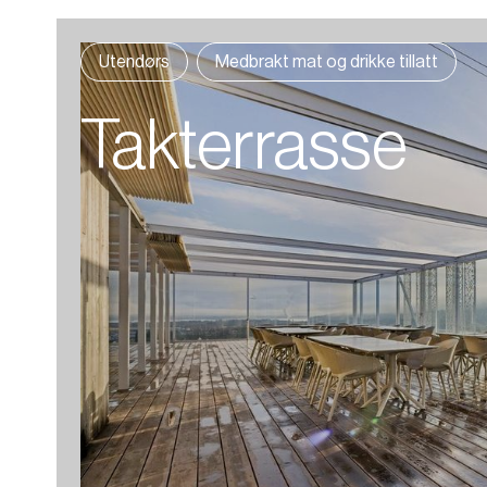
Utendørs
Medbrakt mat og drikke tillatt
Takterrasse