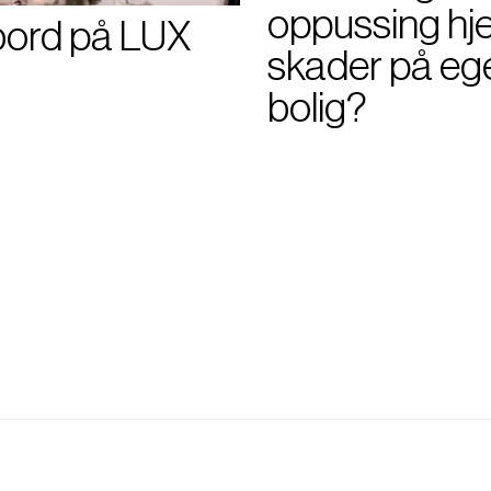
oppussing h
bord på LUX
skader på eg
bolig?