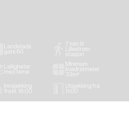
7 min til
Landstads
Lillestrøm
gate 60
stasjon
Minimum
Leiligheter
kvadratmeter
med tema
33m²
Innsjekking
Utsjekking fra
fra kl. 16:00
11:00