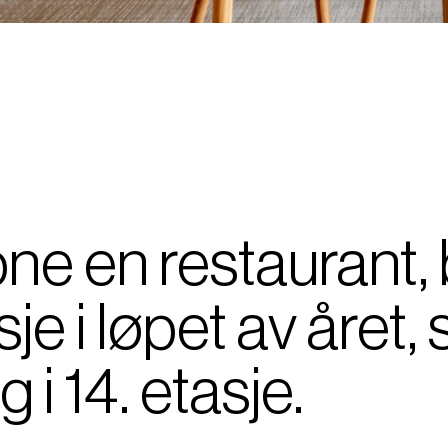
ne en restaurant, 
sje i løpet av året,
 i 14. etasje.