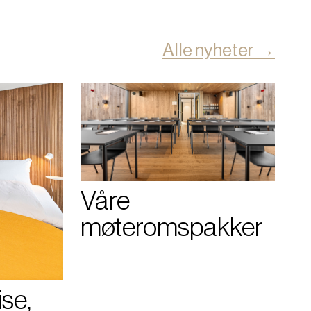
Alle nyheter →
Våre
møteromspakker
ise,