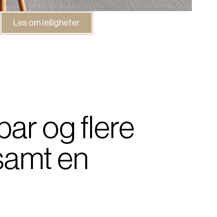
Les om leiligheter
bar og flere
 samt en