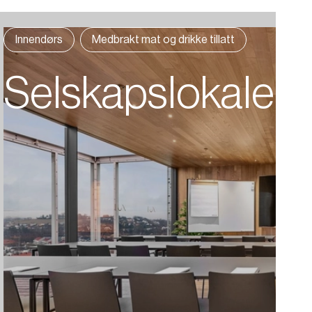
Innendørs
Medbrakt mat og drikke tillatt
Selskapslokale