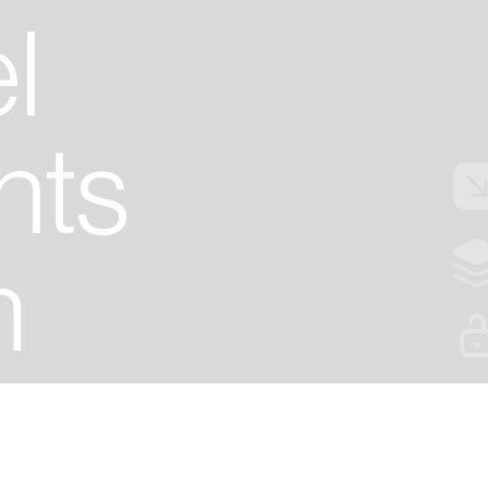
l
nts
m