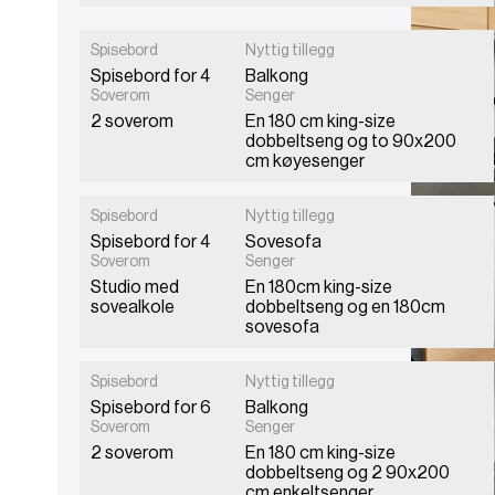
Spisebord
Nyttig tillegg
Spisebord for 4
Balkong
Hardanger..
Soverom
Senger
2 soverom
En 180 cm king-size
Leilighet med to
dobbeltseng og to 90x200
soverom på 48 m²
cm køyesenger
Spisebord
Nyttig tillegg
Spisebord for 4
Sovesofa
Østmarka
Soverom
Senger
Studio med
En 180cm king-size
Studio leilighet på
sovealkole
dobbeltseng og en 180cm
43m²
sovesofa
Spisebord
Nyttig tillegg
Spisebord for 6
Balkong
Østerdalen
Soverom
Senger
2 soverom
En 180 cm king-size
Leilighet med to
dobbeltseng og 2 90x200
soverom på 65 m²
cm enkeltsenger