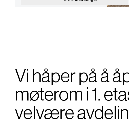
Vi håper på å åp
møterom i 1. eta
velvære avdeling