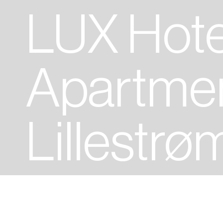
LUX Hote
Apartme
Lillestrø