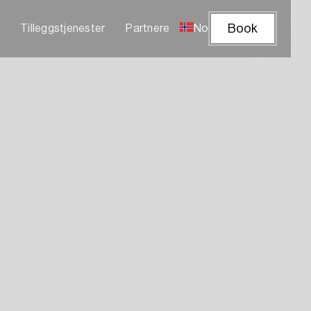
Book
Tilleggstjenester
Partnere
No